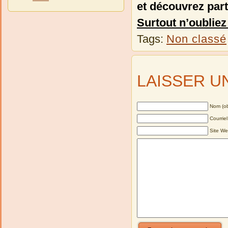
et découvrez part
Surtout n’oubliez
Tags:
Non classé
LAISSER U
Nom (ob
Courriel
Site W