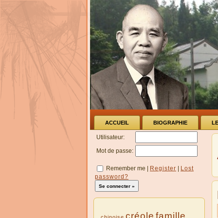
ACCUEIL
BIOGRAPHIE
L
Utilisateur:
Mot de passe:
Remember me
|
Register
|
Lost
password?
créole
famille
chinoise