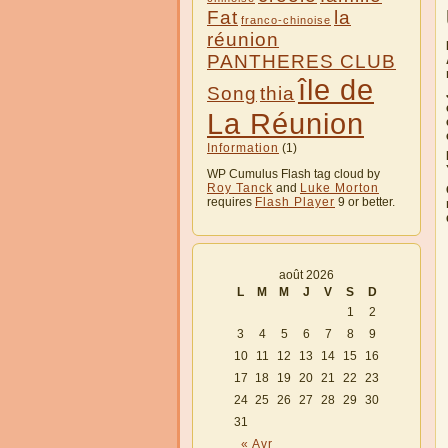
Fat
la
franco-chinoise
réunion
PANTHERES CLUB
île de
Song
thia
La Réunion
Information
(1)
WP Cumulus Flash tag cloud by
Roy Tanck
and
Luke Morton
requires
Flash Player
9 or better.
août 2026
L
M
M
J
V
S
D
1
2
3
4
5
6
7
8
9
10
11
12
13
14
15
16
17
18
19
20
21
22
23
24
25
26
27
28
29
30
31
« Avr