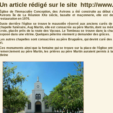
Un article rédigé sur le site http://ww
Église de l’Immaculée Conception, des Avirons a été construite au début 
Avirons île de La Réunion XXe siècle, basalte et maçonnerie, elle est d
restauration en 1976.
Juste derrière l’église se trouve le mausolée réservé aux anciens curés de 
chapelle funéraire, Aug Martin, elle est consacrée au père Martin, dont sa
croix, placée près de la route des Vacoas. Le Tombeau se trouve dans la chape
exposé dans une vitrine. Quelques pèlerins viennent y demander des grâces.
Les autres chapelles sont consacrées au père Bruguière, qui devint curé des 
Yi.
Ces monuments ainsi que la fontaine qui se trouve sur la place de l’église ont 
remerciement au père Martin, les prières au père Martin auraient permis à la
divine