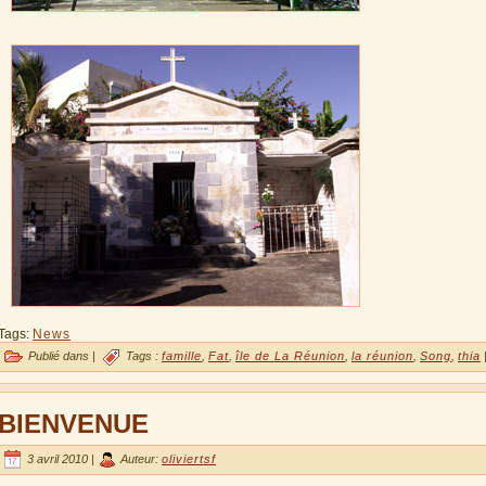
Tags:
News
Publié dans |
Tags :
famille
,
Fat
,
île de La Réunion
,
la réunion
,
Song
,
thia
BIENVENUE
3 avril 2010 |
Auteur:
oliviertsf