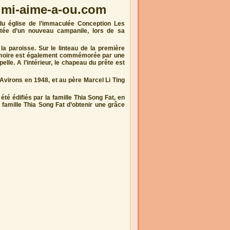
w.mi-aime-a-ou.com
du église de l’immaculée Conception Les
otée d’un nouveau campanile, lors de sa
la paroisse. Sur le linteau de la première
 mémoire est également commémorée par une
lle. A l’intérieur, le chapeau du prête est
Avirons en 1948, et au père Marcel Li Ting
été édifiés par la famille Thia Song Fat, en
 famille Thia Song Fat d’obtenir une grâce